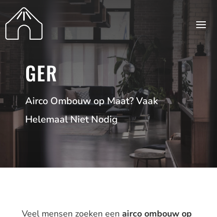
GER
Airco Ombouw op Maat? Vaak
Helemaal Niet Nodig
Veel mensen zoeken een
airco ombouw op