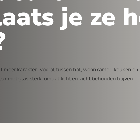
aats je ze h
?
t meer karakter. Vooral tussen hal, woonkamer, keuken en
r met glas sterk, omdat licht en zicht behouden blijven.