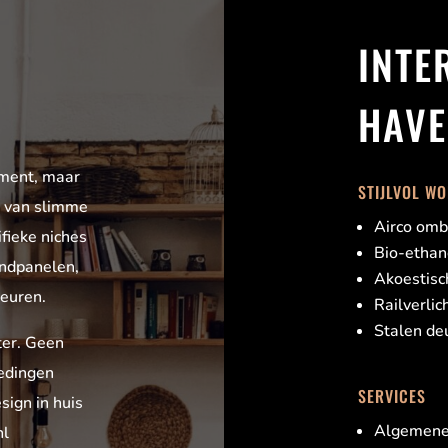
INTE
HAVE
iment, maar
STIJLVOL WO
ie van slimme
Airco om
ifieke niches
Bio-ethan
andpanelen,
Akoestis
deuren.
Railverlic
Stalen de
ter. Geen
edingen
SERVICES
sign in huis
Algemene 
nl