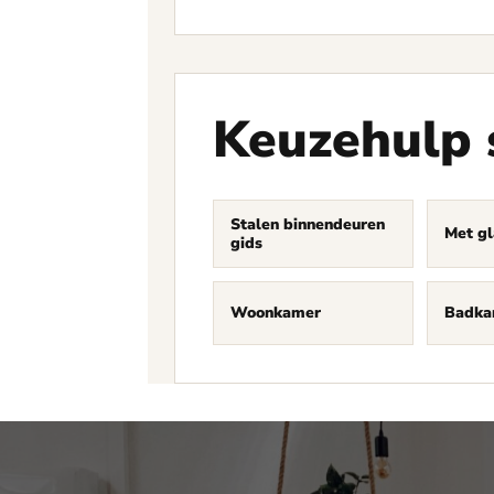
Keuzehulp 
Stalen binnendeuren
Met gl
gids
Woonkamer
Badka