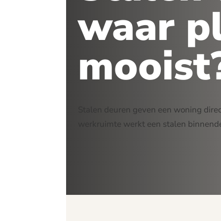
waar pl
mooist
Stalen deuren geven een woning direc
werkruimte werkt een stalen binnendeu