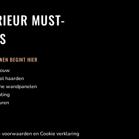
RIEUR MUST-
S
NEN BEGINT HIER
bouw
ol haarden
che wandpanelen
hting
uren
voorwaarden en Cookie verklaring