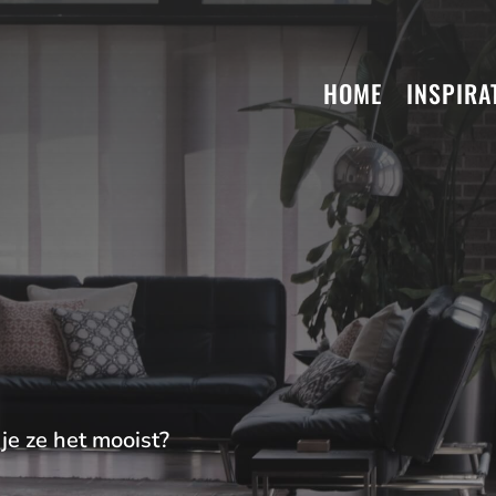
HOME
INSPIRA
 je ze het mooist?