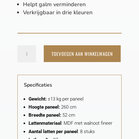
Helpt galm verminderen
Verkrijgbaar in drie kleuren
Akoestisch
TOEVOEGEN AAN WINKELWAGEN
wandpaneel
3-
zijdig
Specificaties
walnoot
aantal
Gewicht:
±13 kg per paneel
Hoogte paneel:
260 cm
Breedte paneel:
52 cm
Lattenmateriaal
: MDF met walnoot fineer
Aantal latten per paneel
: 8 stuks