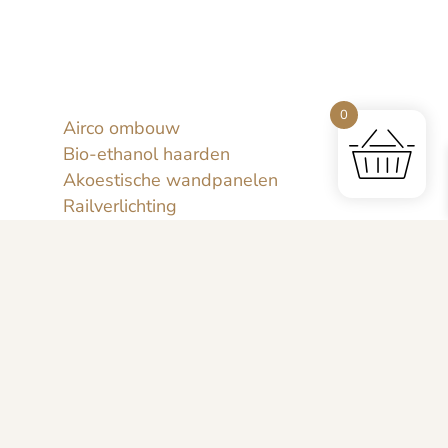
info@ger.nl
Interieur must-haves
Stijlvol wonen begint hier
0
Airco ombouw
Bio-ethanol haarden
Akoestische wandpanelen
Railverlichting
Stalen deuren
Services
Algemene voorwaarden en Cookie
verklaring
Verzending & Levertijd
Mijn Account