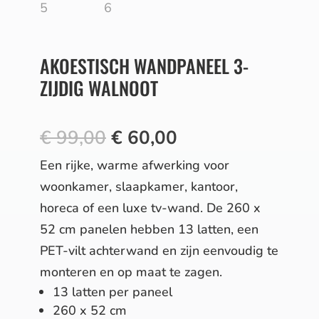
AKOESTISCH WANDPANEEL 3-
ZIJDIG WALNOOT
Oorspronkelijke
Huidige
€
99,00
€
60,00
prijs
prijs
Een rijke, warme afwerking voor
was:
is:
woonkamer, slaapkamer, kantoor,
€ 99,00.
€ 60,00.
horeca of een luxe tv-wand. De 260 x
52 cm panelen hebben 13 latten, een
PET-vilt achterwand en zijn eenvoudig te
monteren en op maat te zagen.
13 latten per paneel
260 x 52 cm