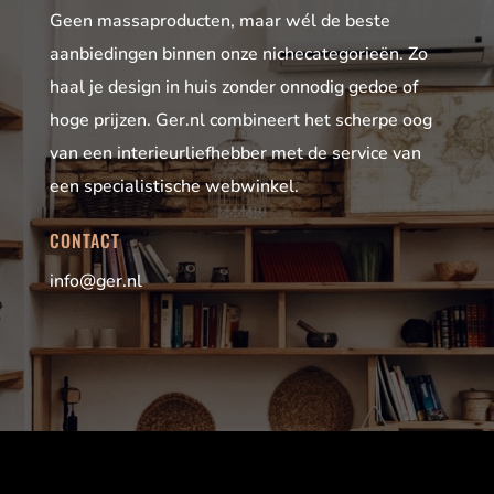
Geen massaproducten, maar wél de beste
aanbiedingen binnen onze nichecategorieën. Zo
haal je design in huis zonder onnodig gedoe of
hoge prijzen. Ger.nl combineert het scherpe oog
van een interieurliefhebber met de service van
een specialistische webwinkel.
CONTACT
info@ger.nl