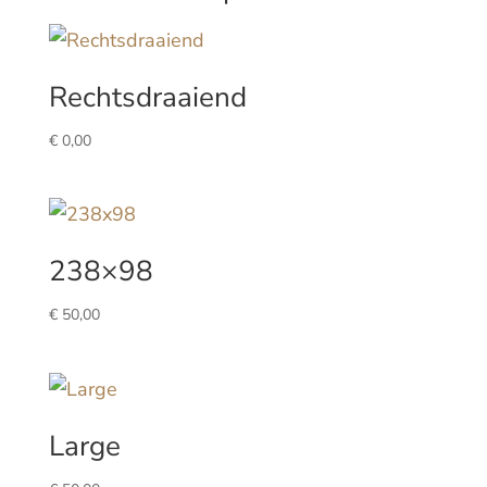
Rechtsdraaiend
€
0,00
238×98
€
50,00
Large